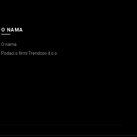
O NAMA
O nama
Podaci o firmi Trendcoo d.o.o.