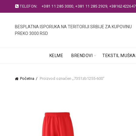
TELEFON:
+381 11 285 3000
,
+381 11 285 2929
,
+38162422647
BESPLATNA ISPORUKA NA TERITORIJI SRBIJE ZA KUPOVINU
PREKO 3000 RSD
KELME
BRENDOVI
TEKSTIL MUŠKA
Početna
Proizvod označen „7351zb1255-600“