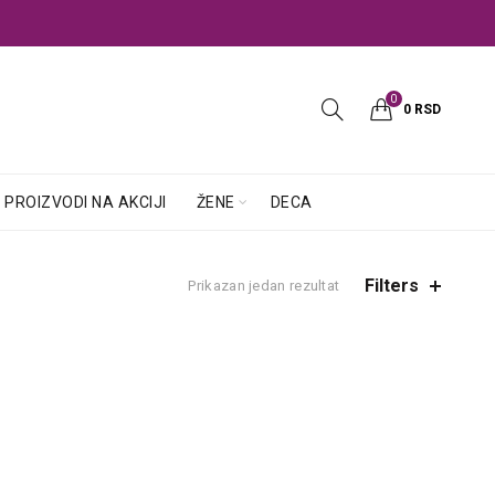
0
0
RSD
PROIZVODI NA AKCIJI
ŽENE
DECA
Filters
Prikazan jedan rezultat