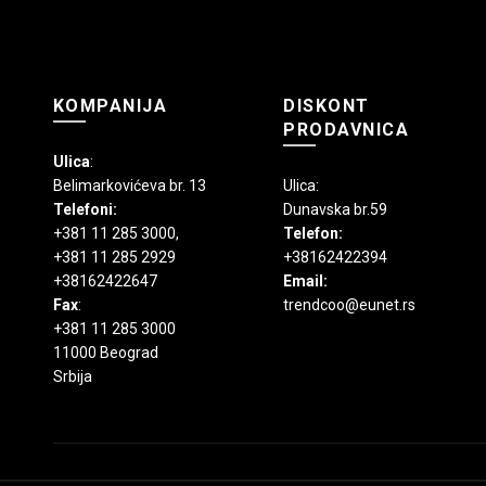
proizvoda.
KOMPANIJA
DISKONT
PRODAVNICA
Ulica
:
Belimarkovićeva br. 13
Ulica:
Telefoni:
Dunavska br.59
+381 11 285 3000
,
Telefon:
+381 11 285 2929
+38162422394
+38162422647
Email:
Fax
:
trendcoo@eunet.rs
+381 11 285 3000
11000 Beograd
Srbija