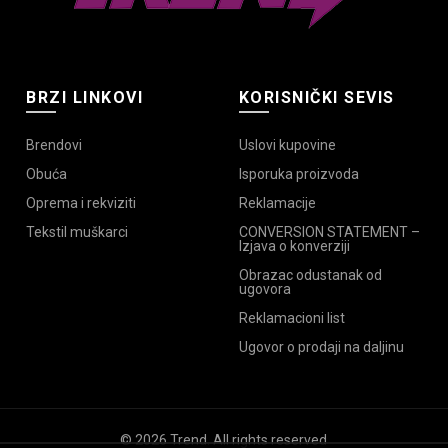
BRZI LINKOVI
KORISNIČKI SEVIS
Brendovi
Uslovi kupovine
Obuća
Isporuka proizvoda
Oprema i rekviziti
Reklamacije
Tekstil muškarci
CONVERSION STATEMENT –
Izjava o konverziji
Obrazac odustanak od
ugovora
Reklamacioni list
Ugovor o prodaji na daljinu
© 2026
Trend
. All rights reserved