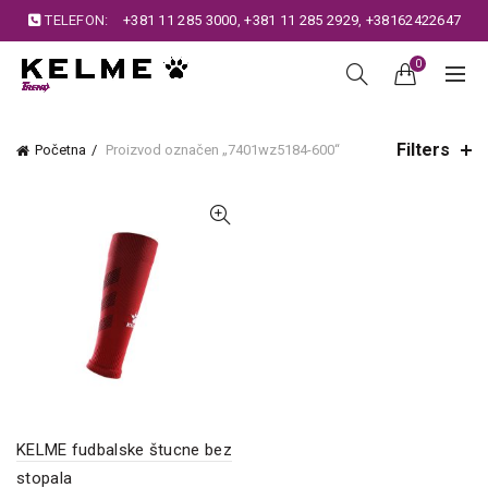
TELEFON:
+381 11 285 3000
,
+381 11 285 2929
,
+38162422647
0
Filters
Početna
Proizvod označen „7401wz5184-600“
KELME fudbalske štucne bez
stopala