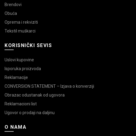
Brendovi
Obuća
Oprema i rekviziti
Tekstil muškarci
KORISNIČKI SEVIS
Uslovi kupovine
Isporuka proizvoda
Reklamacije
CONVERSION STATEMENT – Izjava o konverziji
Obrazac odustanak od ugovora
Reklamacioni list
Ugovor o prodaji na daljinu
O NAMA