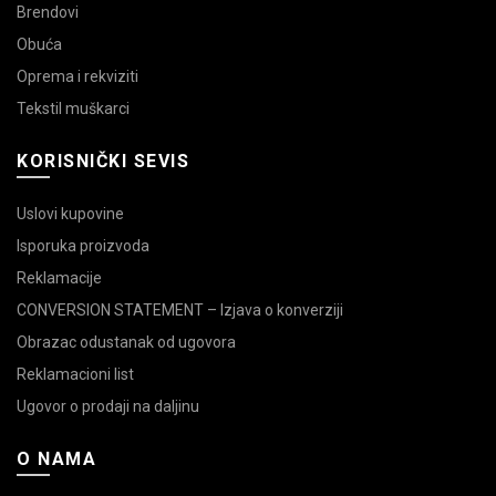
Brendovi
Obuća
Oprema i rekviziti
Tekstil muškarci
KORISNIČKI SEVIS
Uslovi kupovine
Isporuka proizvoda
Reklamacije
CONVERSION STATEMENT – Izjava o konverziji
Obrazac odustanak od ugovora
Reklamacioni list
Ugovor o prodaji na daljinu
O NAMA