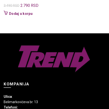
Originalna
Trenutna
2.790
RSD
3.490
RSD
cena
cena
Dodaj u korpu
je
je:
bila:
2.790 RSD.
3.490 RSD.
KOMPANIJA
Ulica
:
Belimarkovićeva br. 13
Telefoni: