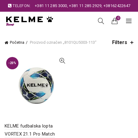
TELEFON:
+381 11 285 3000
,
+381 11 285 2929
,
+38162422647
0
Filters
Početna
Proizvod označen „8101QU5003-113“
-20%
KELME fudbalska lopta
VORTEX 21.1 Pro Match