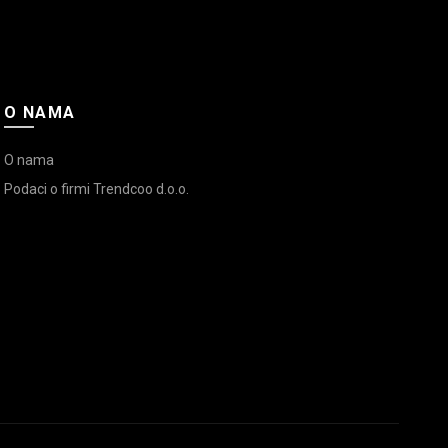
O NAMA
O nama
Podaci o firmi Trendcoo d.o.o.