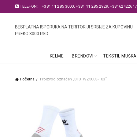
TELEFON:
+381 11 285 3000
,
+381 11 285 2929
,
+38162422647
BESPLATNA ISPORUKA NA TERITORIJI SRBIJE ZA KUPOVINU
PREKO 3000 RSD
KELME
BRENDOVI
TEKSTIL MUŠKA
Početna
Proizvod označen „8101WZ5003-103“