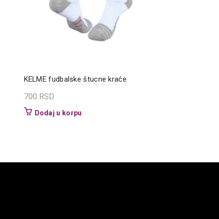
KELME fudbalske štucne kraće
700
RSD
Dodaj u korpu