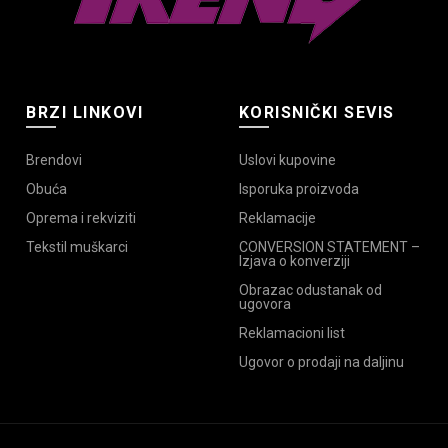
BRZI LINKOVI
KORISNIČKI SEVIS
Brendovi
Uslovi kupovine
Obuća
Isporuka proizvoda
Oprema i rekviziti
Reklamacije
Tekstil muškarci
CONVERSION STATEMENT –
Izjava o konverziji
Obrazac odustanak od
ugovora
Reklamacioni list
Ugovor o prodaji na daljinu