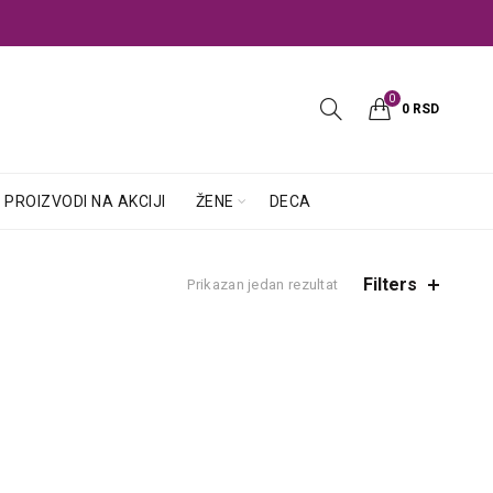
0
0
RSD
PROIZVODI NA AKCIJI
ŽENE
DECA
Filters
Prikazan jedan rezultat