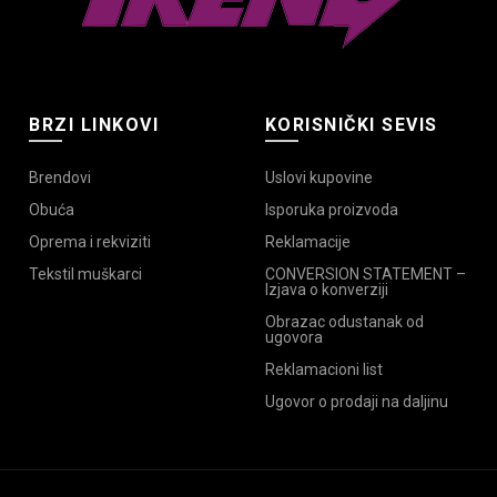
BRZI LINKOVI
KORISNIČKI SEVIS
Brendovi
Uslovi kupovine
Obuća
Isporuka proizvoda
Oprema i rekviziti
Reklamacije
Tekstil muškarci
CONVERSION STATEMENT –
Izjava o konverziji
Obrazac odustanak od
ugovora
Reklamacioni list
Ugovor o prodaji na daljinu