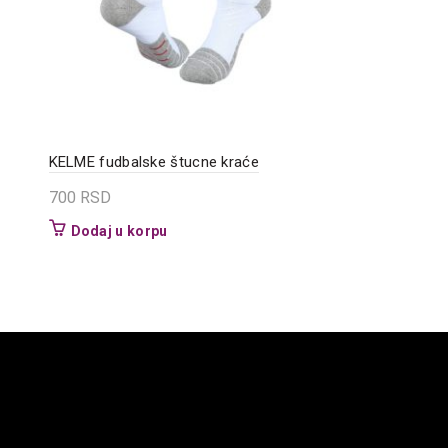
KELME fudbalske štucne kraće
700
RSD
Dodaj u korpu