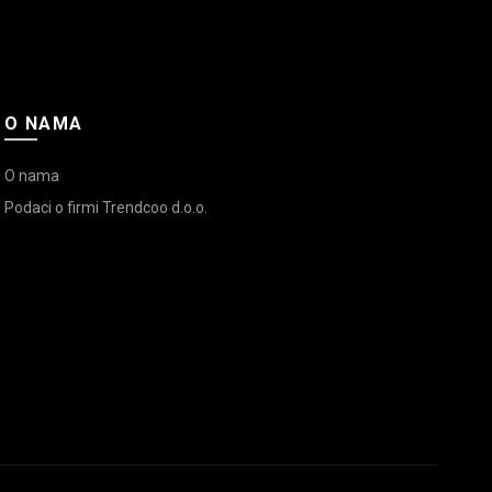
O NAMA
O nama
Podaci o firmi Trendcoo d.o.o.