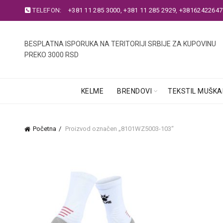
TELEFON:
+381 11 285 3000
,
+381 11 285 2929
,
+38162422647
BESPLATNA ISPORUKA NA TERITORIJI SRBIJE ZA KUPOVINU
PREKO 3000 RSD
KELME
BRENDOVI
TEKSTIL MUŠKA
Početna
Proizvod označen „8101WZ5003-103“