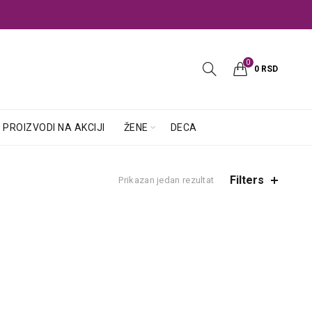
0
0
RSD
PROIZVODI NA AKCIJI
ŽENE
DECA
Filters
Prikazan jedan rezultat