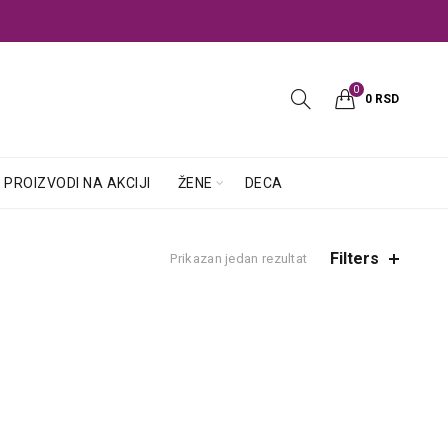
0
0
RSD
PROIZVODI NA AKCIJI
ŽENE
DECA
Filters
Prikazan jedan rezultat