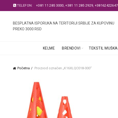
TELEFON:
+381 11 285 3000
,
+381 11 285 2929
,
+38162422647
BESPLATNA ISPORUKA NA TERITORIJI SRBIJE ZA KUPOVINU
PREKO 3000 RSD
KELME
BRENDOVI
TEKSTIL MUŠKA
Početna
Proizvod označen „K16XLQC018-000“