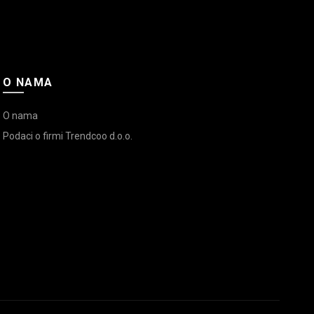
O NAMA
O nama
Podaci o firmi Trendcoo d.o.o.