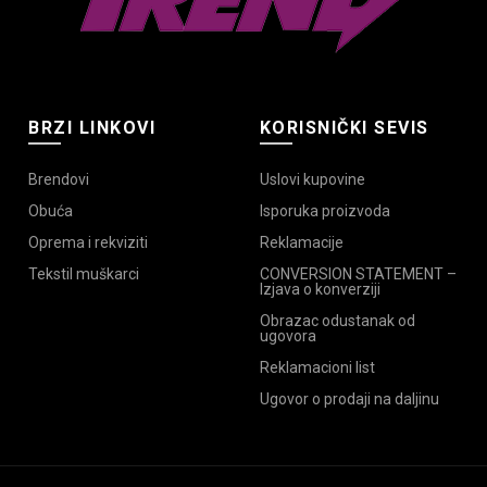
BRZI LINKOVI
KORISNIČKI SEVIS
Brendovi
Uslovi kupovine
Obuća
Isporuka proizvoda
Oprema i rekviziti
Reklamacije
Tekstil muškarci
CONVERSION STATEMENT –
Izjava o konverziji
Obrazac odustanak od
ugovora
Reklamacioni list
Ugovor o prodaji na daljinu