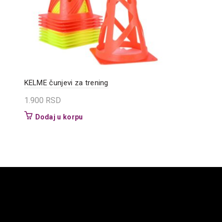
KELME čunjevi za trening
1.900
RSD
Dodaj u korpu