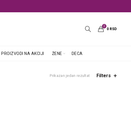
0
0
RSD
PROIZVODI NA AKCIJI
ŽENE
DECA
Filters
Prikazan jedan rezultat