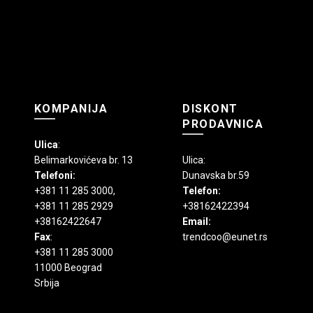
izabrane
na
stranici
proizvoda.
KOMPANIJA
DISKONT
PRODAVNICA
Ulica
:
Belimarkovićeva br. 13
Ulica:
Telefoni:
Dunavska br.59
+381 11 285 3000
,
Telefon:
+381 11 285 2929
+38162422394
+38162422647
Email:
Fax
:
trendcoo@eunet.rs
+381 11 285 3000
11000 Beograd
Srbija