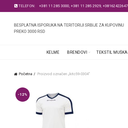
TELEFON:
+381 11 285 3000
,
+381 11 285 2929
,
+38162422647
BESPLATNA ISPORUKA NA TERITORIJI SRBIJE ZA KUPOVINU
PREKO 3000 RSD
KELME
BRENDOVI
TEKSTIL MUŠKA
Početna
Proizvod označen „kitc59-0304“
-12%