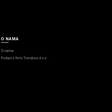
O NAMA
O nama
Podaci o firmi Trendcoo d.o.o.