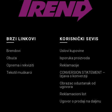
BRZI LINKOVI
KORISNIČKI SEVIS
Brendovi
Uslovi kupovine
Obuća
Isporuka proizvoda
Oprema i rekviziti
Reklamacije
Tekstil muškarci
CONVERSION STATEMENT –
Izjava o konverziji
Obrazac odustanak od
ugovora
Reklamacioni list
Ugovor o prodaji na daljinu