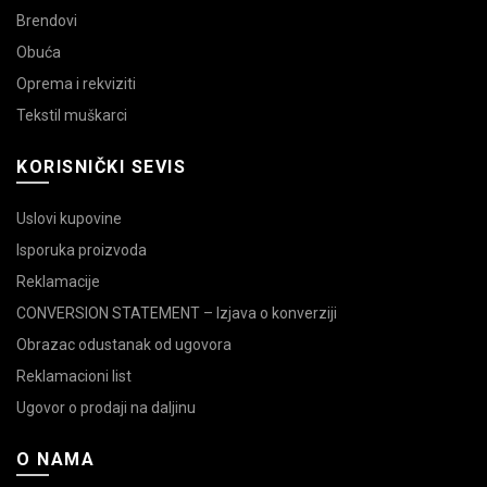
Brendovi
Obuća
Oprema i rekviziti
Tekstil muškarci
KORISNIČKI SEVIS
Uslovi kupovine
Isporuka proizvoda
Reklamacije
CONVERSION STATEMENT – Izjava o konverziji
Obrazac odustanak od ugovora
Reklamacioni list
Ugovor o prodaji na daljinu
O NAMA