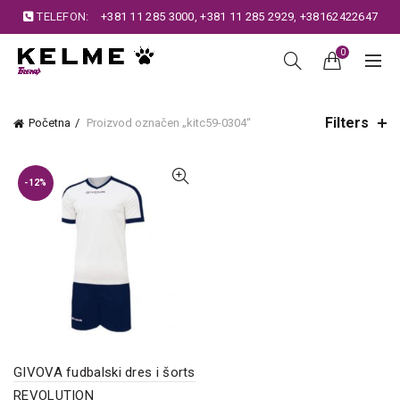
TELEFON:
+381 11 285 3000
,
+381 11 285 2929
,
+38162422647
0
Filters
Početna
Proizvod označen „kitc59-0304“
-12%
GIVOVA fudbalski dres i šorts
REVOLUTION