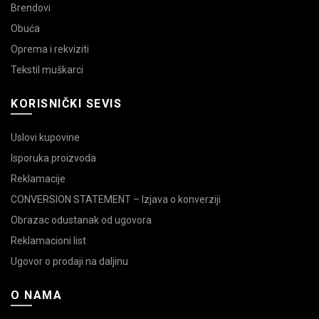
Brendovi
Obuća
Oprema i rekviziti
Tekstil muškarci
KORISNIČKI SEVIS
Uslovi kupovine
Isporuka proizvoda
Reklamacije
CONVERSION STATEMENT – Izjava o konverziji
Obrazac odustanak od ugovora
Reklamacioni list
Ugovor o prodaji na daljinu
O NAMA