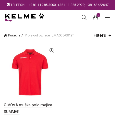
TELEFON:
+381 11 285 3000
,
+381 11 285 2929
,
+38162422647
0
Filters
Početna
Proizvod označen „MA005-0012“
GIVOVA muška polo majica
SUMMER