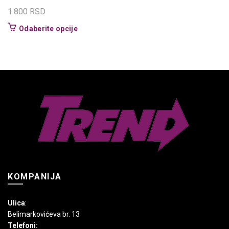
1.800
RSD
Ovaj
Odaberite opcije
proizvod
ima
više
varijanti.
Opcije
mogu
biti
izabrane
na
stranici
proizvoda.
KOMPANIJA
Ulica
:
Belimarkovićeva br. 13
Telefoni: