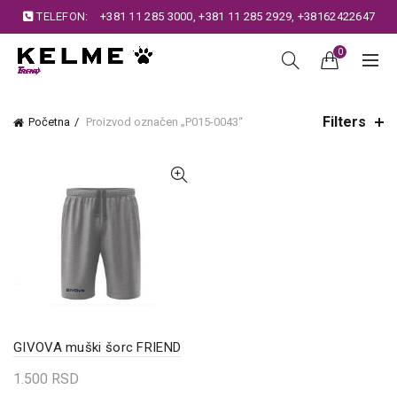
TELEFON:
+381 11 285 3000
,
+381 11 285 2929
,
+38162422647
0
Filters
Početna
Proizvod označen „P015-0043“
GIVOVA muški šorc FRIEND
1.500
RSD