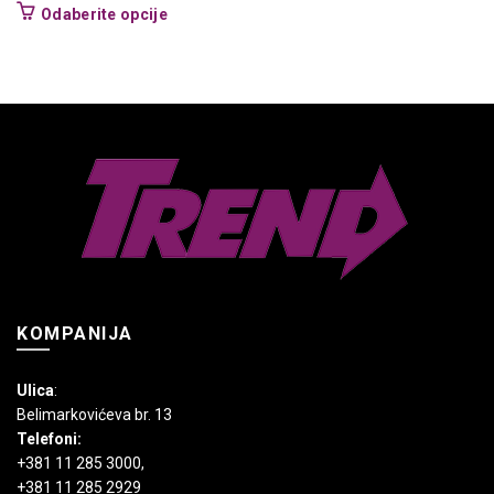
Ovaj
Odaberite opcije
proizvod
ima
više
varijanti.
Opcije
mogu
biti
izabrane
na
stranici
proizvoda.
KOMPANIJA
Ulica
:
Belimarkovićeva br. 13
Telefoni:
+381 11 285 3000
,
+381 11 285 2929