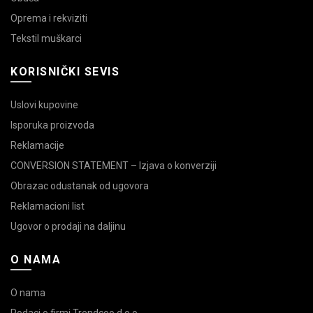
Oprema i rekviziti
Tekstil muškarci
KORISNIČKI SEVIS
Uslovi kupovine
Isporuka proizvoda
Reklamacije
CONVERSION STATEMENT – Izjava o konverziji
Obrazac odustanak od ugovora
Reklamacioni list
Ugovor o prodaji na daljinu
O NAMA
O nama
Podaci o firmi Trendcoo d.o.o.