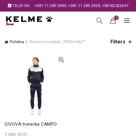
TELEFON:
+381 11 285 3000
,
+381 11 285 2929
,
+38162422647
0
Filters
Početna
Proizvod označen „TR024-0427“
GIVOVA trenerka CAMPO
2.990
RSD