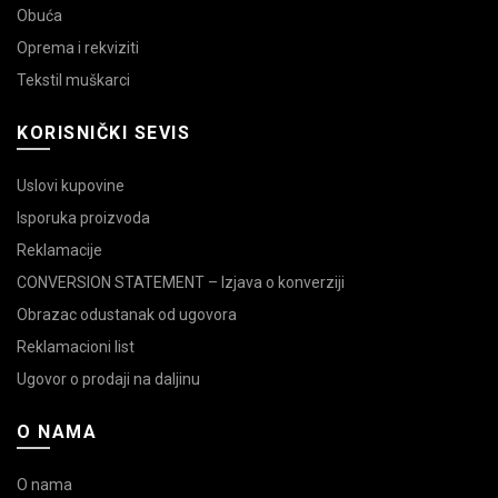
Obuća
Oprema i rekviziti
Tekstil muškarci
KORISNIČKI SEVIS
Uslovi kupovine
Isporuka proizvoda
Reklamacije
CONVERSION STATEMENT – Izjava o konverziji
Obrazac odustanak od ugovora
Reklamacioni list
Ugovor o prodaji na daljinu
O NAMA
O nama