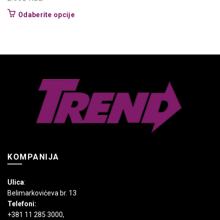
Ovaj
Odaberite opcije
proizvod
ima
više
varijanti.
Opcije
mogu
biti
izabrane
na
stranici
proizvoda.
KOMPANIJA
Ulica
:
Belimarkovićeva br. 13
Telefoni:
+381 11 285 3000
,