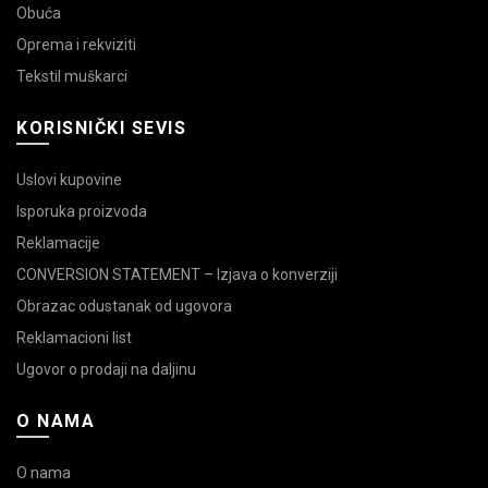
Obuća
Oprema i rekviziti
Tekstil muškarci
KORISNIČKI SEVIS
Uslovi kupovine
Isporuka proizvoda
Reklamacije
CONVERSION STATEMENT – Izjava o konverziji
Obrazac odustanak od ugovora
Reklamacioni list
Ugovor o prodaji na daljinu
O NAMA
O nama