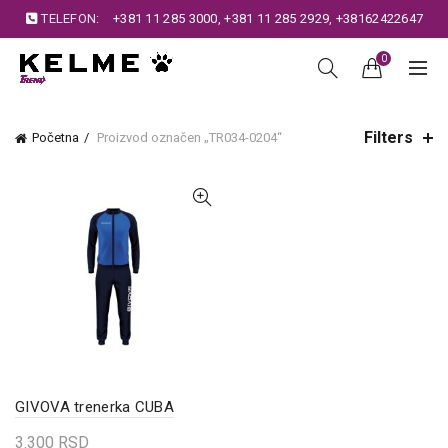
TELEFON:
+381 11 285 3000
,
+381 11 285 2929
,
+38162422647
0
Filters
Početna
Proizvod označen „TR034-0204“
GIVOVA trenerka CUBA
3.300
RSD