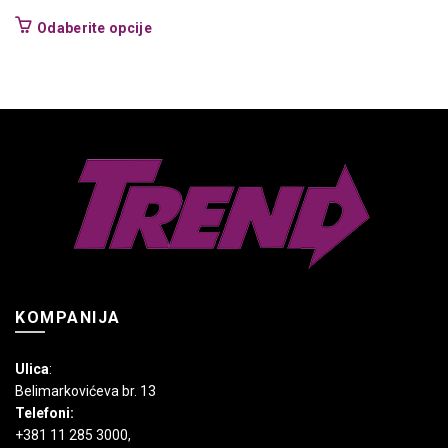
Ovaj
Odaberite opcije
proizvod
ima
više
varijanti.
Opcije
mogu
biti
izabrane
na
stranici
proizvoda.
KOMPANIJA
Ulica
:
Belimarkovićeva br. 13
Telefoni:
+381 11 285 3000
,