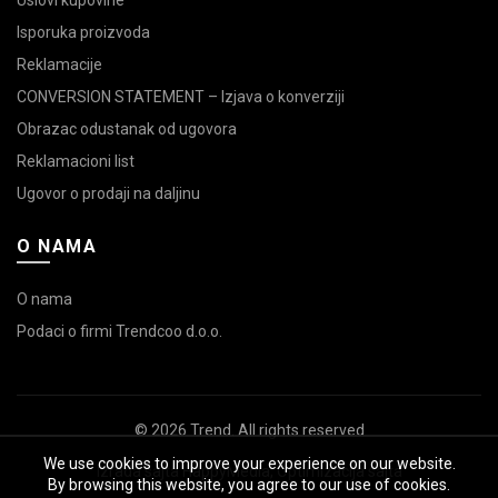
Uslovi kupovine
Isporuka proizvoda
Reklamacije
CONVERSION STATEMENT – Izjava o konverziji
Obrazac odustanak od ugovora
Reklamacioni list
Ugovor o prodaji na daljinu
O NAMA
O nama
Podaci o firmi Trendcoo d.o.o.
© 2026
Trend
. All rights reserved
We use cookies to improve your experience on our website.
Izrada sajta
HappyMedia
,
Optimizacija sajta
By browsing this website, you agree to our use of cookies.