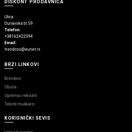
DISKONT PRODAVNICA
Ulica:
Dunavska br.59
Telefon:
+38162422394
Email:
trendcoo@eunet.rs
BRZI LINKOVI
Brendovi
Obuća
Oprema i rekviziti
Tekstil muškarci
KORISNIČKI SEVIS