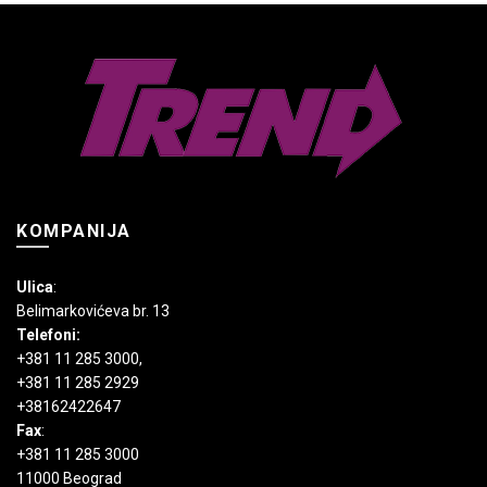
Opcije
Opcije
mogu
mogu
biti
biti
izabrane
izabrane
na
na
stranici
stranici
proizvoda.
proizvoda.
KOMPANIJA
Ulica
:
Belimarkovićeva br. 13
Telefoni:
+381 11 285 3000
,
+381 11 285 2929
+38162422647
Fax
:
+381 11 285 3000
11000 Beograd