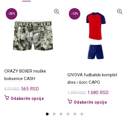
-35%
-12%
CRAZY BOXER muške
GIVOVA fudbalski komplet
bokserice CASH
dres i šorc CAPO
Originalna
Trenutna
565
RSD
870
RSD
Originalna
Trenutna
1.680
RSD
1.900
RSD
cena
cena
Ovaj
Odaberite opcije
cena
cena
Ovaj
Odaberite opcije
je
je:
proizvod
je
je:
proizvod
bila:
565 RSD.
ima
bila:
1.680 RSD
ima
870 RSD.
više
1.900 RSD.
više
varijanti.
varijanti.