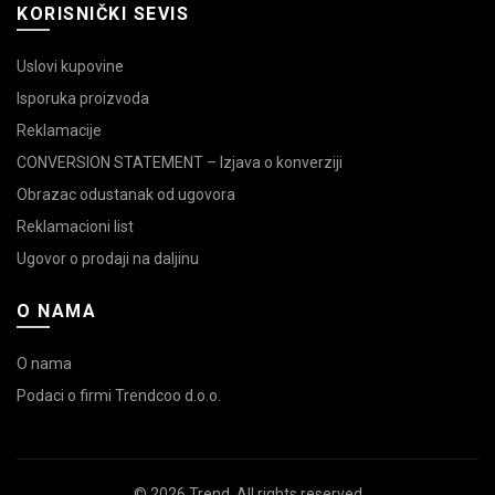
KORISNIČKI SEVIS
Uslovi kupovine
Isporuka proizvoda
Reklamacije
CONVERSION STATEMENT – Izjava o konverziji
Obrazac odustanak od ugovora
Reklamacioni list
Ugovor o prodaji na daljinu
O NAMA
O nama
Podaci o firmi Trendcoo d.o.o.
© 2026
Trend
. All rights reserved