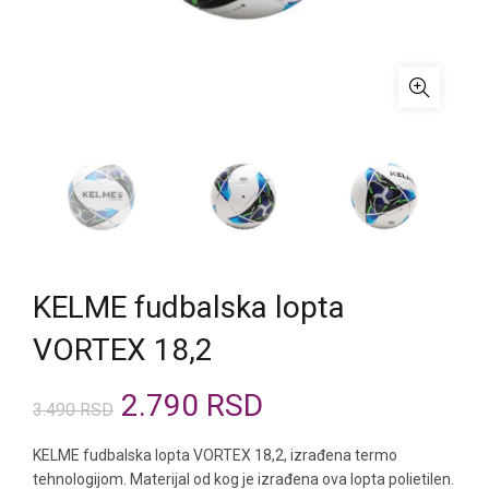
KELME fudbalska lopta
VORTEX 18,2
Originalna
Trenutna
2.790
RSD
3.490
RSD
cena
cena
KELME fudbalska lopta VORTEX 18,2, izrađena termo
tehnologijom. Materijal od kog je izrađena ova lopta polietilen.