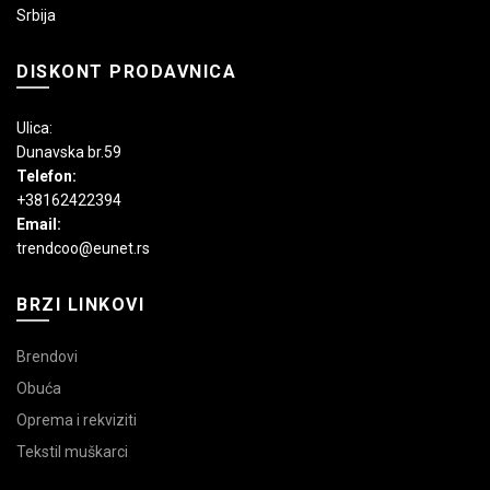
Srbija
DISKONT PRODAVNICA
Ulica:
Dunavska br.59
Telefon:
+38162422394
Email:
trendcoo@eunet.rs
BRZI LINKOVI
Brendovi
Obuća
Oprema i rekviziti
Tekstil muškarci