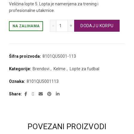
je
je:
Veličina lopte 5. Lopta je namenjena za trening i
profesionalne utakmice.
bila:
2.790 RSD.
KELME fudbalska lopta VORTEX 18,2 ko
DODAJ U KORPU
NA ZALIHAMA
3.490 RSD.
Šifra proizvoda:
8101QU5001-113
Kategorije:
Brendovi
,
Kelme
,
Lopte za fudbal
Oznaka:
8101QU5001113
Share
POVEZANI PROIZVODI