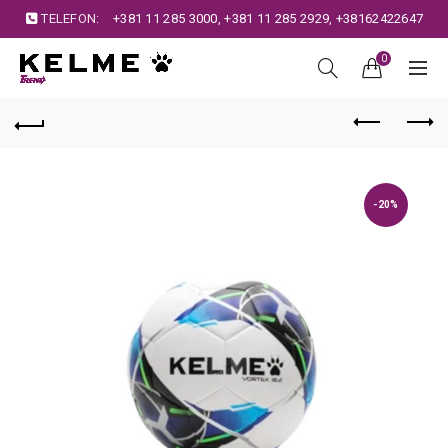
TELEFON:
+381 11 285 3000
,
+381 11 285 2929
,
+38162422647
0
-20%