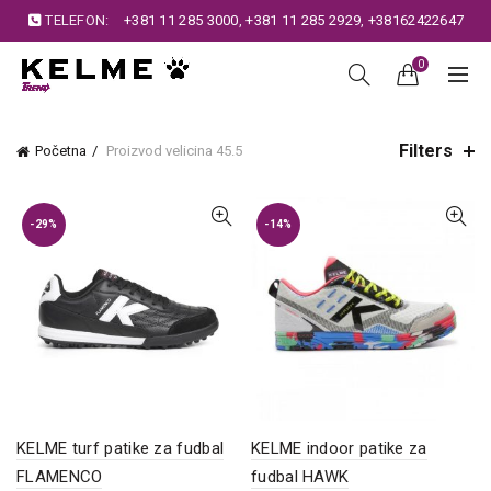
TELEFON:
+381 11 285 3000
,
+381 11 285 2929
,
+38162422647
0
Filters
Početna
Proizvod velicina
45.5
-29%
-14%
KELME turf patike za fudbal
KELME indoor patike za
FLAMENCO
fudbal HAWK