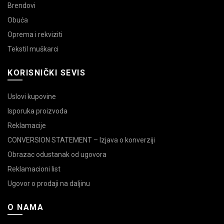
Brendovi
Obuća
Oprema i rekviziti
Tekstil muškarci
KORISNIČKI SEVIS
Uslovi kupovine
Isporuka proizvoda
Reklamacije
CONVERSION STATEMENT – Izjava o konverziji
Obrazac odustanak od ugovora
Reklamacioni list
Ugovor o prodaji na daljinu
O NAMA