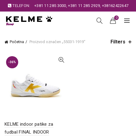
TELEFON:
+381 11 285 3000
,
+381 11 285 2929
,
+38162422647
0
Filters
Početna
Proizvod označen „55031-1919“
-36%
KELME indoor patike za
fudbal FINAL INDOOR