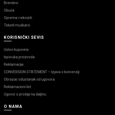
Brendovi
Obuća
Oprema i rekviziti
Tekstil muškarci
KORISNIČKI SEVIS
Uslovi kupovine
Isporuka proizvoda
Reklamacije
CONVERSION STATEMENT – Izjava o konverziji
Obrazac odustanak od ugovora
Reklamacioni list
Ugovor o prodaji na daljinu
O NAMA