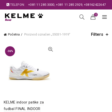
TELEFON:
+381 11 285 3000
,
+381 11 285 2929
,
+38162422647
0
Filters
Početna
Proizvod označen „55031-1919“
-36%
KELME indoor patike za
fudbal FINAL INDOOR