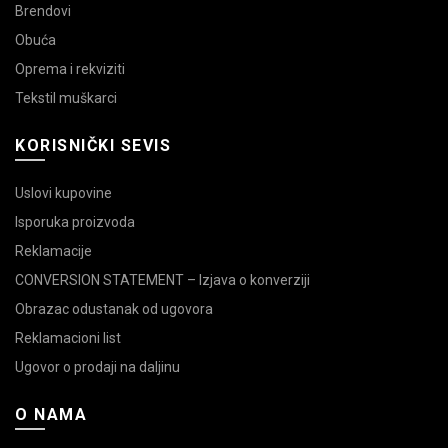
Brendovi
Obuća
Oprema i rekviziti
Tekstil muškarci
KORISNIČKI SEVIS
Uslovi kupovine
Isporuka proizvoda
Reklamacije
CONVERSION STATEMENT – Izjava o konverziji
Obrazac odustanak od ugovora
Reklamacioni list
Ugovor o prodaji na daljinu
O NAMA