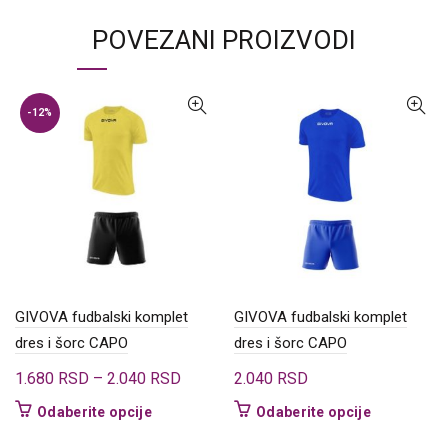
POVEZANI PROIZVODI
-12%
GIVOVA fudbalski komplet
GIVOVA fudbalski komplet
dres i šorc CAPO
dres i šorc CAPO
Raspon
1.680
RSD
–
2.040
RSD
2.040
RSD
cena:
Ovaj
Ovaj
Odaberite opcije
Odaberite opcije
od
proizvod
proizvod