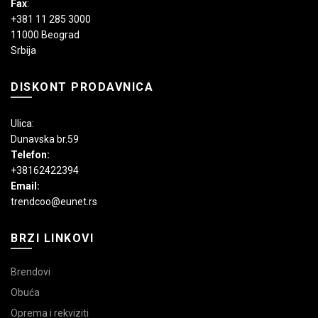
Fax
:
+381 11 285 3000
11000 Beograd
Srbija
DISKONT PRODAVNICA
Ulica:
Dunavska br.59
Telefon:
+38162422394
Email:
trendcoo@eunet.rs
BRZI LINKOVI
Brendovi
Obuća
Oprema i rekviziti