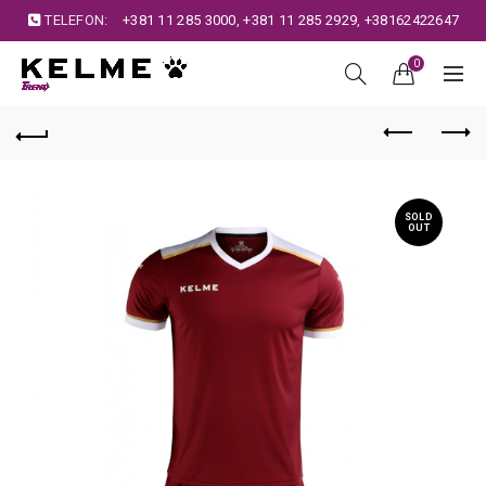
TELEFON:
+381 11 285 3000
,
+381 11 285 2929
,
+38162422647
0
SOLD
OUT