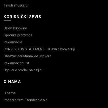
Tekstil muškarci
KORISNIČKI SEVIS
Uslovi kupovine
Isporuka proizvoda
Reklamacije
CONVERSION STATEMENT – Izjava o konverziji
Obrazac odustanak od ugovora
Reklamacioni list
Ugovor o prodaji na daljinu
O NAMA
O nama
Podaci o firmi Trendcoo d.o.o.