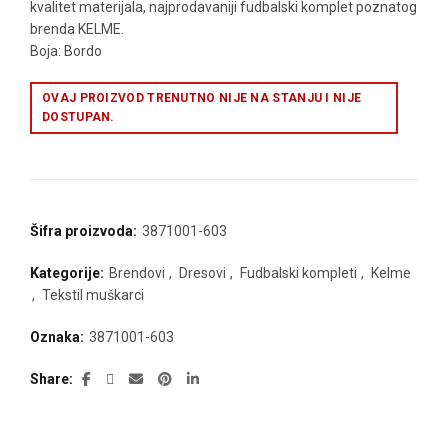
kvalitet materijala, najprodavaniji fudbalski komplet poznatog
brenda KELME.
Boja: Bordo
OVAJ PROIZVOD TRENUTNO NIJE NA STANJU I NIJE
DOSTUPAN.
Šifra proizvoda:
3871001-603
Kategorije:
Brendovi
,
Dresovi
,
Fudbalski kompleti
,
Kelme
,
Tekstil muškarci
Oznaka:
3871001-603
Share