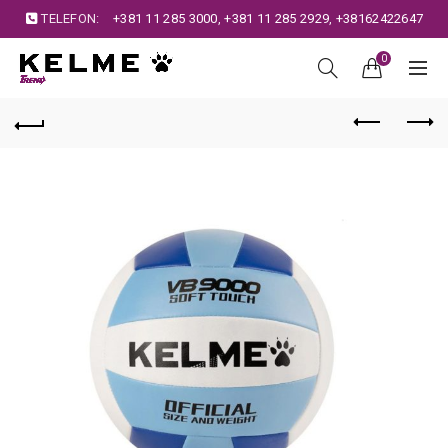
TELEFON:
+381 11 285 3000
,
+381 11 285 2929
,
+38162422647
0