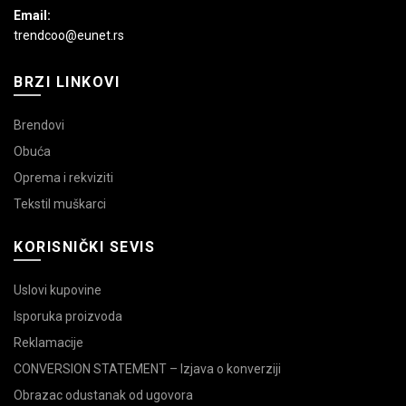
Email:
trendcoo@eunet.rs
BRZI LINKOVI
Brendovi
Obuća
Oprema i rekviziti
Tekstil muškarci
KORISNIČKI SEVIS
Uslovi kupovine
Isporuka proizvoda
Reklamacije
CONVERSION STATEMENT – Izjava o konverziji
Obrazac odustanak od ugovora