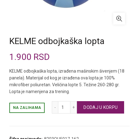
KELME odbojkaška lopta
1.900
RSD
KELME odbojkaška lopta, izrađena mašinskim šivenjem (18
panela). Materijal od kog je izrađena ova lopta je 100%
mikrofiber poliuretan. Veličina lopte 5. Težine 260-280 gr.
Lopta je namenjena za trening.
KELME odbojkaška lopta količina
DODAJ U KORPU
NA ZALIHAMA
Šifra proizvoda:
8203QU5017-162