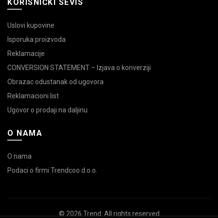
KORISNIČKI SEVIS
Uslovi kupovine
Isporuka proizvoda
Reklamacije
CONVERSION STATEMENT – Izjava o konverziji
Obrazac odustanak od ugovora
Reklamacioni list
Ugovor o prodaji na daljinu
O NAMA
O nama
Podaci o firmi Trendcoo d.o.o.
© 2026
Trend
. All rights reserved