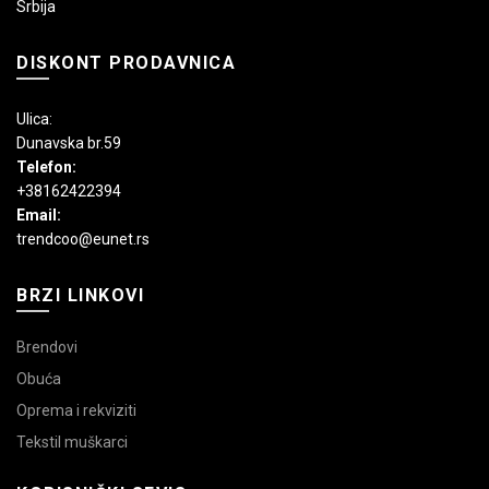
Srbija
DISKONT PRODAVNICA
Ulica:
Dunavska br.59
Telefon:
+38162422394
Email:
trendcoo@eunet.rs
BRZI LINKOVI
Brendovi
Obuća
Oprema i rekviziti
Tekstil muškarci