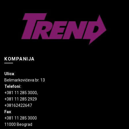
KOMPANIJA
Ulica
:
Belimarkovićeva br. 13
Telefoni:
+381 11 285 3000
,
+381 11 285 2929
+38162422647
Fax
:
+381 11 285 3000
11000 Beograd