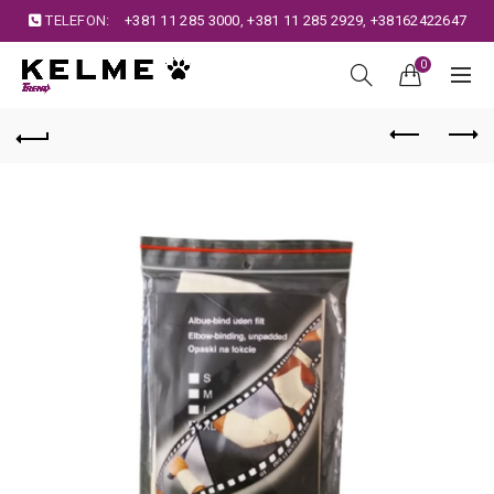
TELEFON:
+381 11 285 3000
,
+381 11 285 2929
,
+38162422647
0