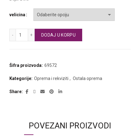
velicina
SELECT steznik lakta količina
DODAJ U KORPU
Šifra proizvoda:
69572
Kategorije:
Oprema i rekviziti
,
Ostala oprema
Share
POVEZANI PROIZVODI