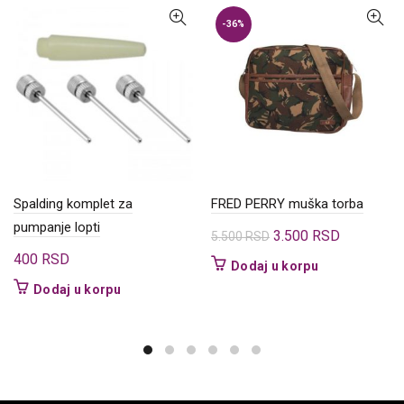
-36%
Spalding komplet za
FRED PERRY muška torba
pumpanje lopti
Originalna
Trenutna
3.500
RSD
5.500
RSD
cena
cena
400
RSD
Dodaj u korpu
je
je:
Dodaj u korpu
bila:
3.500 RSD
5.500 RSD.