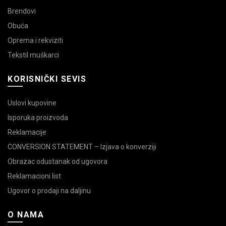
Brendovi
Obuća
Oprema i rekviziti
Tekstil muškarci
KORISNIČKI SEVIS
Uslovi kupovine
Isporuka proizvoda
Reklamacije
CONVERSION STATEMENT – Izjava o konverziji
Obrazac odustanak od ugovora
Reklamacioni list
Ugovor o prodaji na daljinu
O NAMA