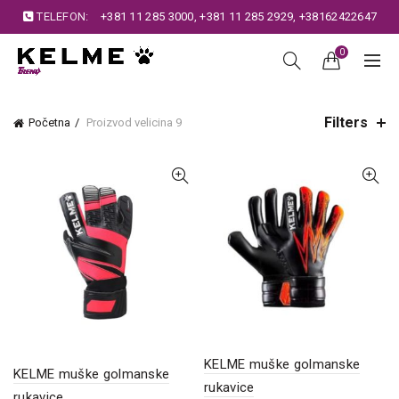
TELEFON:
+381 11 285 3000
,
+381 11 285 2929
,
+38162422647
0
Filters
Početna
Proizvod velicina
9
KELME muške golmanske
KELME muške golmanske
rukavice
rukavice