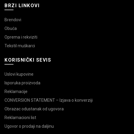
BRZI LINKOVI
Brendovi
Obuća
Oprema i rekviziti
Tekstil muškarci
KORISNIČKI SEVIS
Uslovi kupovine
Isporuka proizvoda
Reklamacije
CONVERSION STATEMENT – Izjava o konverziji
Obrazac odustanak od ugovora
Reklamacioni list
Ugovor o prodaji na daljinu