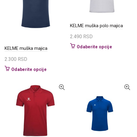
na
na
stranici
stranici
proizvoda.
proizvoda.
KELME muška polo majica
2.490
RSD
Ovaj
Odaberite opcije
KELME muška majica
proizvod
2.300
RSD
ima
više
Ovaj
Odaberite opcije
varijanti.
proizvod
Opcije
ima
mogu
više
biti
varijanti.
izabrane
Opcije
na
mogu
stranici
biti
proizvoda.
izabrane
na
stranici