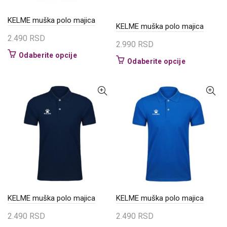
proizvoda.
KELME muška polo majica
KELME muška polo majica
2.490
RSD
2.990
RSD
Ovaj
Odaberite opcije
Ovaj
Odaberite opcije
proizvod
proizvod
ima
ima
više
više
varijanti.
varijanti.
Opcije
Opcije
mogu
mogu
biti
biti
izabrane
izabrane
na
na
stranici
stranici
proizvoda.
proizvoda.
KELME muška polo majica
KELME muška polo majica
2.490
RSD
2.490
RSD