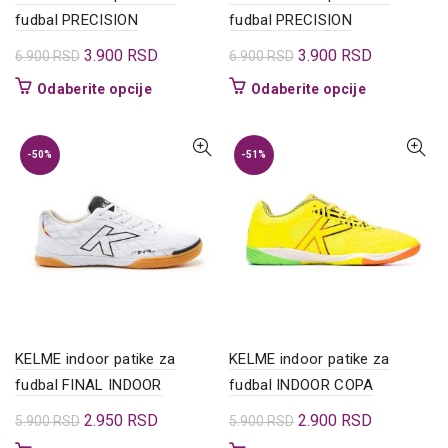
fudbal PRECISION
fudbal PRECISION
Originalna
Trenutna
Originalna
Trenutna
3.900
RSD
3.900
RSD
6.900
RSD
6.900
RSD
cena
cena
cena
cena
Ovaj
Ovaj
Odaberite opcije
Odaberite opcije
je
je:
je
je:
proizvod
proizvod
bila:
3.900 RSD.
bila:
3.900 RSD.
ima
ima
6.900 RSD.
6.900 RSD.
više
više
-50%
-51%
varijanti.
varijanti.
Opcije
Opcije
mogu
mogu
biti
biti
izabrane
izabrane
na
na
stranici
stranici
proizvoda.
proizvoda.
KELME indoor patike za
KELME indoor patike za
fudbal FINAL INDOOR
fudbal INDOOR COPA
Originalna
Trenutna
Originalna
Trenutna
2.950
RSD
2.900
RSD
5.900
RSD
5.900
RSD
cena
cena
cena
cena