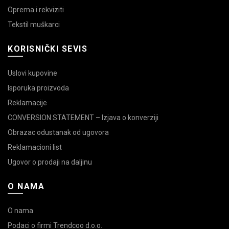
Oprema i rekviziti
Tekstil muškarci
KORISNIČKI SEVIS
Uslovi kupovine
Isporuka proizvoda
Reklamacije
CONVERSION STATEMENT – Izjava o konverziji
Obrazac odustanak od ugovora
Reklamacioni list
Ugovor o prodaji na daljinu
O NAMA
O nama
Podaci o firmi Trendcoo d.o.o.