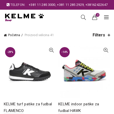
TELEFON:
+381 11 285 3000
,
+381 11 285 2929
,
+38162422647
0
Filters
Početna
Proizvod velicina
41
-29%
-14%
KELME turf patike za fudbal
KELME indoor patike za
FLAMENCO
fudbal HAWK