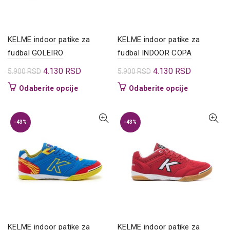
na
na
stranici
stranici
proizvoda.
proizvoda.
KELME indoor patike za
KELME indoor patike za
fudbal GOLEIRO
fudbal INDOOR COPA
Originalna
Trenutna
Originalna
Trenutna
4.130
RSD
4.130
RSD
5.900
RSD
5.900
RSD
cena
cena
cena
cena
Ovaj
Ovaj
Odaberite opcije
Odaberite opcije
je
je:
je
je:
proizvod
proizvod
bila:
4.130 RSD.
bila:
4.130 RSD.
ima
ima
5.900 RSD.
5.900 RSD.
više
više
-43%
-43%
varijanti.
varijanti.
Opcije
Opcije
mogu
mogu
biti
biti
izabrane
izabrane
na
na
stranici
stranici
proizvoda.
proizvoda.
KELME indoor patike za
KELME indoor patike za