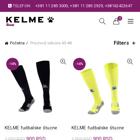
TELEFON:
+381 11 285 3000
,
+381 11 285 2929
,
+38162422647
0
Filters
Početna
Proizvod velicina
45-48
-14%
-14%
KELME fudbalske štucne
KELME fudbalske štucne
Originalna
Trenutna
Originalna
Trenutna
900
RSD
900
RSD
1.050
RSD
1.050
RSD