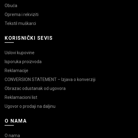
Obuća
Oprema i rekviziti
Tekstil muškarci
KORISNIČKI SEVIS
Uslovi kupovine
Isporuka proizvoda
Reklamacije
CONVERSION STATEMENT – Izjava o konverziji
Obrazac odustanak od ugovora
Reklamacioni list
Ugovor o prodaji na daljinu
O NAMA
O nama