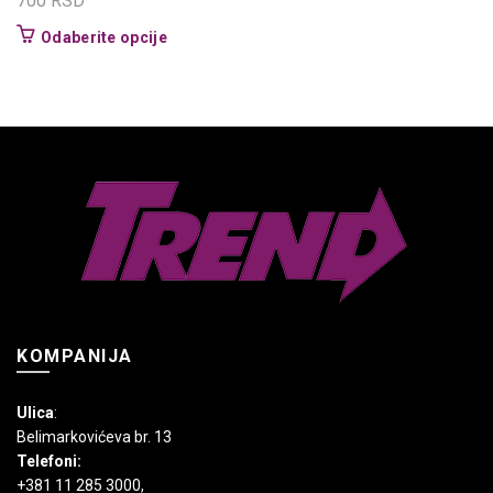
700
RSD
Ovaj
Odaberite opcije
proizvod
ima
više
varijanti.
Opcije
mogu
biti
izabrane
na
stranici
proizvoda.
KOMPANIJA
Ulica
:
Belimarkovićeva br. 13
Telefoni:
+381 11 285 3000
,