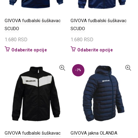
stranici
stranici
proizvoda.
proizvoda.
GIVOVA fudbalski šuškavac
GIVOVA fudbalski šuškavac
SCUDO
SCUDO
1.680
RSD
1.680
RSD
Ovaj
Ovaj
Odaberite opcije
Odaberite opcije
proizvod
proizvod
ima
ima
više
više
-7%
varijanti.
varijanti.
Opcije
Opcije
mogu
mogu
biti
biti
izabrane
izabrane
na
na
stranici
stranici
proizvoda.
proizvoda.
GIVOVA fudbalski šuškavac
GIVOVA jakna OLANDA