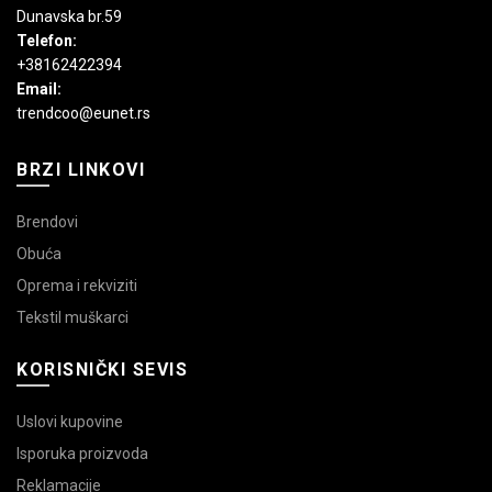
Dunavska br.59
Telefon:
+38162422394
Email:
trendcoo@eunet.rs
BRZI LINKOVI
Brendovi
Obuća
Oprema i rekviziti
Tekstil muškarci
KORISNIČKI SEVIS
Uslovi kupovine
Isporuka proizvoda
Reklamacije