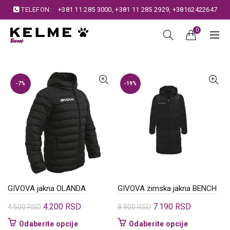
TELEFON:
+381 11 285 3000
,
+381 11 285 2929
,
+38162422647
0
-7%
-19%
GIVOVA jakna OLANDA
GIVOVA zimska jakna BENCH
Originalna
Trenutna
Originalna
Trenutna
4.200
RSD
7.190
RSD
4.500
RSD
8.900
RSD
cena
cena
cena
cena
Ovaj
Ovaj
Odaberite opcije
Odaberite opcije