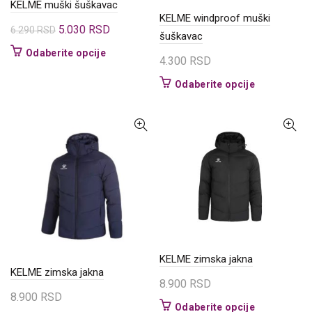
KELME muški šuškavac
KELME windproof muški
Originalna
Trenutna
5.030
RSD
6.290
RSD
šuškavac
cena
cena
Ovaj
Odaberite opcije
4.300
RSD
je
je:
proizvod
bila:
5.030 RSD.
ima
Ovaj
Odaberite opcije
6.290 RSD.
više
proizvod
varijanti.
ima
Opcije
više
mogu
varijanti.
biti
Opcije
izabrane
mogu
na
biti
stranici
izabrane
proizvoda.
na
stranici
proizvoda.
KELME zimska jakna
KELME zimska jakna
8.900
RSD
8.900
RSD
Ovaj
Odaberite opcije