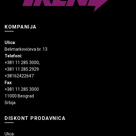
stranici
stranici
proizvoda.
proizvoda.
KOMPANIJA
Ulica
:
Belimarkovićeva br. 13
Telefoni:
+381 11 285 3000
,
+381 11 285 2929
+38162422647
Fax
:
+381 11 285 3000
11000 Beograd
Srbija
DISKONT PRODAVNICA
Ulica: