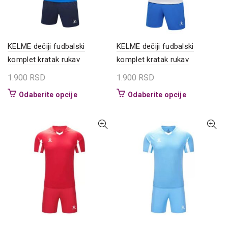
na
na
stranici
stranici
proizvoda.
proizvoda.
KELME dečiji fudbalski
KELME dečiji fudbalski
komplet kratak rukav
komplet kratak rukav
1.900
RSD
1.900
RSD
Ovaj
Ovaj
Odaberite opcije
Odaberite opcije
proizvod
proizvod
ima
ima
više
više
varijanti.
varijanti.
Opcije
Opcije
mogu
mogu
biti
biti
izabrane
izabrane
na
na
stranici
stranici
proizvoda.
proizvoda.