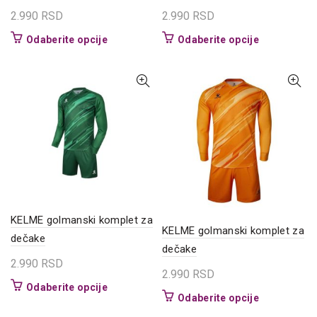
2.990
RSD
2.990
RSD
Ovaj
Ovaj
Odaberite opcije
Odaberite opcije
proizvod
proizvod
ima
ima
više
više
varijanti.
varijanti.
Opcije
Opcije
mogu
mogu
biti
biti
izabrane
izabrane
na
na
stranici
stranici
proizvoda.
proizvoda.
KELME golmanski komplet za
KELME golmanski komplet za
dečake
dečake
2.990
RSD
2.990
RSD
Ovaj
Odaberite opcije
Ovaj
Odaberite opcije
proizvod
proizvod