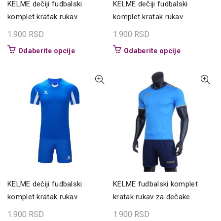
KELME dečiji fudbalski
KELME dečiji fudbalski
komplet kratak rukav
komplet kratak rukav
1.900
RSD
1.900
RSD
Ovaj
Ovaj
Odaberite opcije
Odaberite opcije
proizvod
proizvod
ima
ima
više
više
varijanti.
varijanti.
Opcije
Opcije
mogu
mogu
biti
biti
izabrane
izabrane
na
na
stranici
stranici
proizvoda.
proizvoda.
KELME dečiji fudbalski
KELME fudbalski komplet
komplet kratak rukav
kratak rukav za dečake
1.900
RSD
1.900
RSD