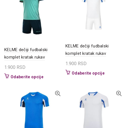
biti
mogu
izabrane
biti
na
izabrane
stranici
na
proizvoda.
stranici
proizvoda.
KELME dečiji fudbalski
KELME dečiji fudbalski
komplet kratak rukav
komplet kratak rukav
1.900
RSD
1.900
RSD
Ovaj
Odaberite opcije
Ovaj
Odaberite opcije
proizvod
proizvod
ima
ima
više
više
varijanti.
varijanti.
Opcije
Opcije
mogu
mogu
biti
biti
izabrane
izabrane