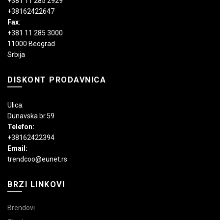
+381 11 285 2929
+38162422647
Fax
:
+381 11 285 3000
11000 Beograd
Srbija
DISKONT PRODAVNICA
Ulica:
Dunavska br.59
Telefon:
+38162422394
Email:
trendcoo@eunet.rs
BRZI LINKOVI
Brendovi