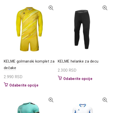
ima
ima
više
više
varijanti.
varijanti.
Opcije
Opcije
mogu
mogu
biti
biti
izabrane
izabrane
na
na
stranici
stranici
proizvoda.
proizvoda.
KELME golmanski komplet za
KELME helanke za decu
dečake
2.300
RSD
2.990
RSD
Ovaj
Odaberite opcije
proizvod
Ovaj
Odaberite opcije
ima
proizvod
više
ima
varijanti.
više
Opcije
varijanti.
mogu
Opcije