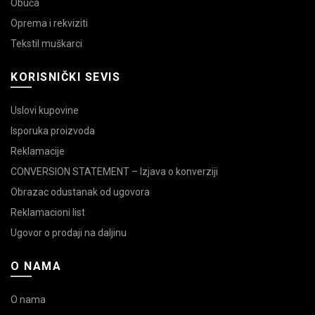
Obuća
Oprema i rekviziti
Tekstil muškarci
KORISNIČKI SEVIS
Uslovi kupovine
Isporuka proizvoda
Reklamacije
CONVERSION STATEMENT – Izjava o konverziji
Obrazac odustanak od ugovora
Reklamacioni list
Ugovor o prodaji na daljinu
O NAMA
O nama