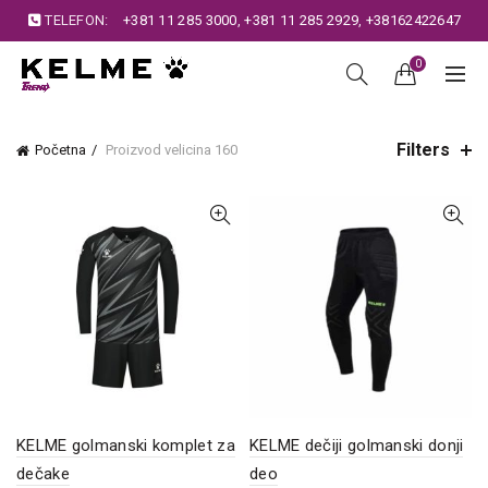
TELEFON:
+381 11 285 3000
,
+381 11 285 2929
,
+38162422647
0
Filters
Početna
Proizvod velicina
160
KELME golmanski komplet za
KELME dečiji golmanski donji
dečake
deo